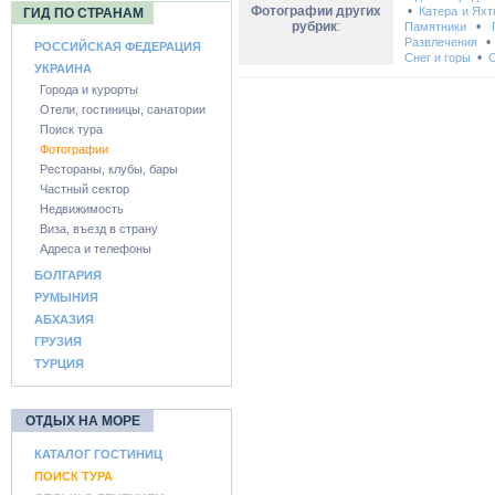
Фотографии других
•
Катера и Ях
ГИД ПО СТРАНАМ
рубрик
:
•
Памятники
Развлечения
РОССИЙСКАЯ ФЕДЕРАЦИЯ
•
Снег и горы
С
УКРАИНА
Города и курорты
Отели, гостиницы, санатории
Поиск тура
Фотографии
Рестораны, клубы, бары
Частный сектор
Недвижимость
Виза, въезд в страну
Адреса и телефоны
БОЛГАРИЯ
РУМЫНИЯ
АБХАЗИЯ
ГРУЗИЯ
ТУРЦИЯ
ОТДЫХ НА МОРЕ
КАТАЛОГ ГОСТИНИЦ
ПОИСК ТУРА