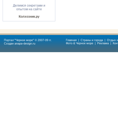
Делимся секретами и
опытом на сайте
Колхозник.ру
Портал "
Черное море
" © 2007-09 гг.
Главная
|
Страны и города
|
Отдых н
Фото & Черное море
|
Реклама
|
Кон
Создан
anapa-design.ru