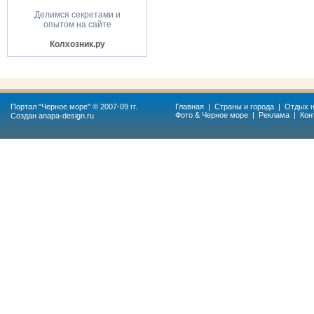
Делимся секретами и
опытом на сайте
Колхозник.ру
Портал "
Черное море
" © 2007-09 гг.
Главная
|
Страны и города
|
Отдых н
Фото & Черное море
|
Реклама
|
Кон
Создан
anapa-design.ru