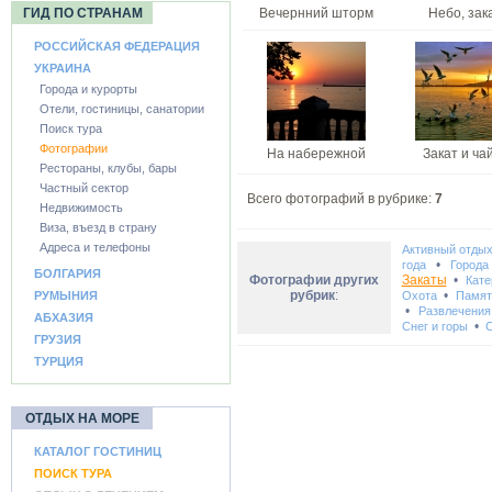
ГИД ПО СТРАНАМ
Вечернний шторм
Небо, зак
РОССИЙСКАЯ ФЕДЕРАЦИЯ
УКРАИНА
Города и курорты
Отели, гостиницы, санатории
Поиск тура
Фотографии
На набережной
Закат и ча
Рестораны, клубы, бары
Частный сектор
Всего фотографий в рубрике:
7
Недвижимость
Виза, въезд в страну
Адреса и телефоны
Активный отды
•
года
Города
БОЛГАРИЯ
Фотографии других
Закаты
•
Кате
рубрик
:
•
РУМЫНИЯ
Охота
Памят
•
Развлечения
АБХАЗИЯ
•
Снег и горы
С
ГРУЗИЯ
ТУРЦИЯ
ОТДЫХ НА МОРЕ
КАТАЛОГ ГОСТИНИЦ
ПОИСК ТУРА