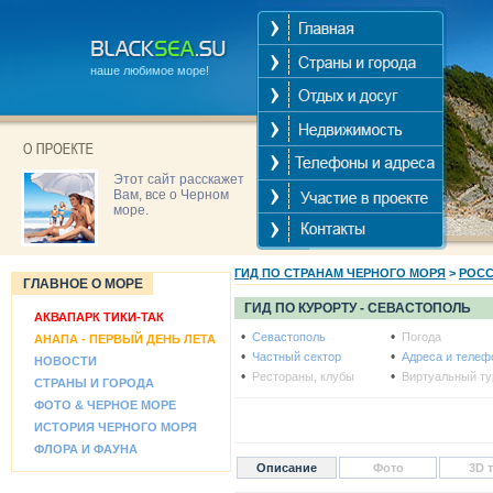
наше любимое море!
Этот сайт расскажет
Вам, все о Черном
море.
ГИД ПО СТРАНАМ ЧЕРНОГО МОРЯ
>
РОС
ГЛАВНОЕ О МОРЕ
ГИД ПО КУРОРТУ -
СЕВАСТОПОЛЬ
АКВАПАРК ТИКИ-ТАК
•
•
Севастополь
Погода
АНАПА - ПЕРВЫЙ ДЕНЬ ЛЕТА
•
•
Частный сектор
Адреса и теле
НОВОСТИ
•
•
Рестораны, клубы
Виртуальный ту
СТРАНЫ И ГОРОДА
ФОТО & ЧЕРНОЕ МОРЕ
ИСТОРИЯ ЧЕРНОГО МОРЯ
ФЛОРА И ФАУНА
Описание
Фото
3D 