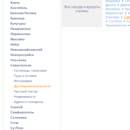
•
Вишневка
Гел
Керчь
•
Джубга
Дивно
Все города и курорты
Коктебель
•
Коктебель
Кр
страны:
•
Красная Поляна
Лермонтово
М
•
Сев
Ольгинка
Криница
•
•
Су-Псех
С
Кучугуры
Черноморское
Лазаревское
Лермонтово
Мысхако
Небуг
Новомихайловский
Новороссийск
Ольгинка
Севастополь
- Гостиницы, санатории
- Туры и путевки
- Фотографии
- Достопримечательности
- Частный сектор
- Недвижимость
- Адреса и телефоны
Сенной
Симферополь
Солоники
Сочи
Су-Псех