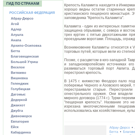
ГИД ПО СТРАНАМ
Крепость Каламита
находитя в
Инкерма
хорошо видны остатки старинных креп
РОССИЙСКАЯ ФЕДЕРАЦИЯ
христианского пещерного монастыря. Э
заповедника "Крепость Каламита".
Абрау-Дюрсо
Агой
Каламита - один из интересных памятни
Адлер
защищена обрывами, с севера и восток
трех куртин с пятью двухэтажными пр
Алушта
проездными воротами. Площадь, огражде
Анапа
Архипо-Осиповка
Возникновение Каламиты относится к V
Бетта
торговых путей, которые вели из степно
Благовещенская
Позже, с расцветом в юго-западной Тавр
Большой Утриш
и западноевропейских источниках его
Веселое
развиваться торговый порт Авлита. Д
перестроил крепость.
Витязево
Вишневка
В 1475 г. княжество Феодоро пало под
Геленджик
побережье Черного и Азовского морей, 
Голубицкая
перестраивали старые. Перестроили
огнестрельного оружия. Они владели
Дагомыс
мирного договора (1774 г.). Турки переи
Дедеркой
"пещерная крепость". Название это не
Джанхот
изрезана многочисленными пещерам
использовались как хозяйственные, кул
Джубга
Дивноморск
Евпатория
Ейск
•
Абрау-Дюрсо
•
Бетта
Благов
Кабардинка