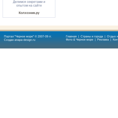
Делимся секретами и
опытом на сайте
Колхозник.ру
Портал "
Черное море
" © 2007-09 гг.
Главная
|
Страны и города
|
Отдых н
Фото & Черное море
|
Реклама
|
Кон
Создан
anapa-design.ru