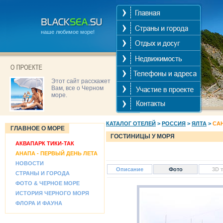
наше любимое море!
Этот сайт расскажет
Вам, все о Черном
море.
КАТАЛОГ ОТЕЛЕЙ
>
РОССИЯ
>
ЯЛТА
>
СА
ГЛАВНОЕ О МОРЕ
ГОСТИНИЦЫ У МОРЯ
АКВАПАРК ТИКИ-ТАК
АНАПА - ПЕРВЫЙ ДЕНЬ ЛЕТА
НОВОСТИ
Описание
Фото
3D 
СТРАНЫ И ГОРОДА
ФОТО & ЧЕРНОЕ МОРЕ
ИСТОРИЯ ЧЕРНОГО МОРЯ
ФЛОРА И ФАУНА