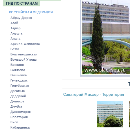
ГИД ПО СТРАНАМ
РОССИЙСКАЯ ФЕДЕРАЦИЯ
Абрау-Дюрсо
Агой
Адлер
Алушта
Анапа
Архипо-Осиповка
Бетта
Благовещенская
Большой Утриш
Веселое
Витязево
Вишневка
Геленджик
Голубицкая
Дагомыс
Санаторий Мисхор - Территория
Дедеркой
Джанхот
Джубга
Дивноморск
Евпатория
Ейск
Кабардинка