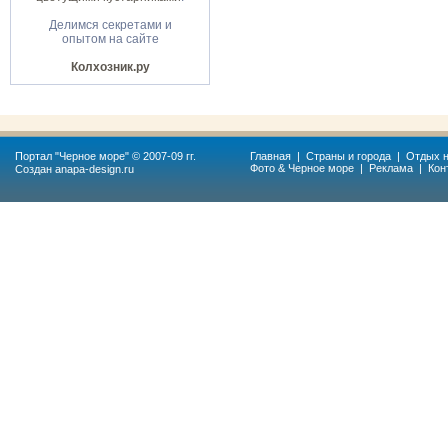
Делимся секретами и
опытом на сайте
Колхозник.ру
Портал "
Черное море
" © 2007-09 гг.
Главная
|
Страны и города
|
Отдых н
Фото & Черное море
|
Реклама
|
Кон
Создан
anapa-design.ru