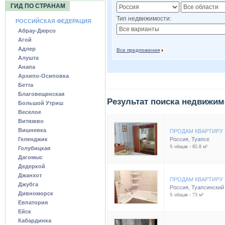
ГИД ПО СТРАНАМ
Тип недвижимости:
РОССИЙСКАЯ ФЕДЕРАЦИЯ
Абрау-Дюрсо
Агой
Адлер
Все предложения
Алушта
Анапа
Архипо-Осиповка
Бетта
Благовещенская
Результат поиска недвижим
Большой Утриш
Веселое
Витязево
Вишневка
ПРОДАМ КВАРТИРУ 
Геленджик
Россия
,
Туапсе
S общая - 85.8 м²
Голубицкая
Дагомыс
Дедеркой
Джанхот
ПРОДАМ КВАРТИРУ 
Джубга
Россия
,
Туапсинский
Дивноморск
S общая - 73 м²
Евпатория
Ейск
Кабардинка