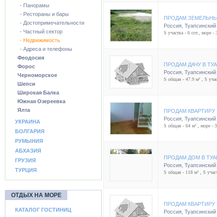
- Панорамы
- Рестораны и бары
ПРОДАМ ЗЕМЕЛЬНЫ
- Достопримечательности
Россия
,
Туапсинский
- Частный сектор
S участка - 6 сот., море - 
- Недвижимость
- Адреса и телефоны
Феодосия
ПРОДАМ ДАЧУ В ТУ
Форос
Россия
,
Туапсинский
Черноморское
S общая - 47.9 м² , S учас
Шепси
Широкая Балка
Южная Озереевка
Ялта
ПРОДАМ КВАРТИРУ 
Россия
,
Туапсинский
УКРАИНА
S общая - 64 м² , море - 
БОЛГАРИЯ
РУМЫНИЯ
АБХАЗИЯ
ПРОДАМ ДОМ В ТУ
ГРУЗИЯ
Россия
,
Туапсинский
ТУРЦИЯ
S общая - 118 м² , S участ
ОТДЫХ НА МОРЕ
ПРОДАМ КВАРТИРУ 
КАТАЛОГ ГОСТИНИЦ
Россия
,
Туапсинский