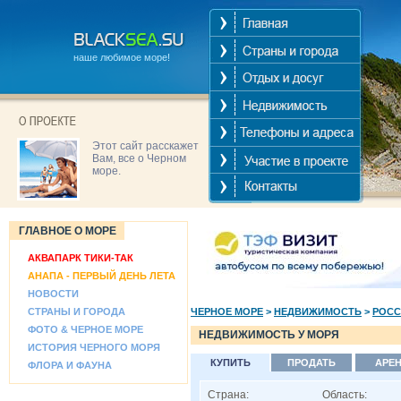
наше любимое море!
Этот сайт расскажет
Вам, все о Черном
море.
ГЛАВНОЕ О МОРЕ
АКВАПАРК ТИКИ-ТАК
АНАПА - ПЕРВЫЙ ДЕНЬ ЛЕТА
НОВОСТИ
СТРАНЫ И ГОРОДА
ЧЕРНОЕ МОРЕ
>
НЕДВИЖИМОСТЬ
>
РОСС
ФОТО & ЧЕРНОЕ МОРЕ
НЕДВИЖИМОСТЬ У МОРЯ
ИСТОРИЯ ЧЕРНОГО МОРЯ
КУПИТЬ
ПРОДАТЬ
АРЕ
ФЛОРА И ФАУНА
Страна:
Область: