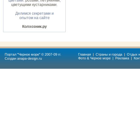
цветами:
розами
,
петуниями
,
цветущими кустарниками
.
Делимся секретами и
опытом на сайте
Колхозник.ру
Портал "
Черное море
" © 2007-09 гг.
Главная
|
Страны и города
|
Отдых н
Фото & Черное море
|
Реклама
|
Кон
Создан
anapa-design.ru