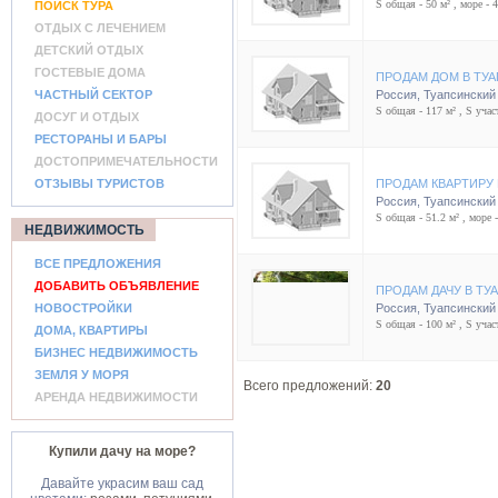
S общая - 50 м² , море - 
ПОИСК ТУРА
ОТДЫХ С ЛЕЧЕНИЕМ
ДЕТСКИЙ ОТДЫХ
ГОСТЕВЫЕ ДОМА
ПРОДАМ ДОМ В ТУ
ЧАСТНЫЙ СЕКТОР
Россия
,
Туапсинский
S общая - 117 м² , S участ
ДОСУГ И ОТДЫХ
РЕСТОРАНЫ И БАРЫ
ДОСТОПРИМЕЧАТЕЛЬНОСТИ
ОТЗЫВЫ ТУРИСТОВ
ПРОДАМ КВАРТИРУ 
Россия
,
Туапсинский
S общая - 51.2 м² , море 
НЕДВИЖИМОСТЬ
ВСЕ ПРЕДЛОЖЕНИЯ
ДОБАВИТЬ ОБЪЯВЛЕНИЕ
ПРОДАМ ДАЧУ В ТУ
НОВОСТРОЙКИ
Россия
,
Туапсинский
S общая - 100 м² , S участ
ДОМА, КВАРТИРЫ
БИЗНЕС НЕДВИЖИМОСТЬ
ЗЕМЛЯ У МОРЯ
Всего предложений:
20
АРЕНДА НЕДВИЖИМОСТИ
Купили дачу на море?
Давайте украсим ваш сад