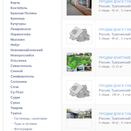
ПРОДАМ ДОМ В ТУ
Керчь
Россия
,
Туапсинский
Коктебель
S общая - 95 м² , S участк
Красная Поляна
Криница
Кучугуры
Лазаревское
ПРОДАМ ДОМ В ТУ
Лермонтово
Россия
,
Туапсинский
S общая - 80 м² , S участк
Мысхако
Небуг
Новомихайловский
Новороссийск
ПРОДАМ АПАРТАМЕ
Ольгинка
Россия
,
Туапсинский
Севастополь
S общая - 21.15 м²
Сенной
Симферополь
Солоники
ПРОДАМ ДОМ В ТУ
Сочи
Россия
,
Туапсинский
Су-Псех
S общая - 100 м² , S участ
Судак
Сукко
Темрюк
Туапсе
ПРОДАМ ДОМ В ТУ
- Гостиницы, санатории
Россия
,
Туапсинский
S общая - 40 м² , S участк
- Туры и путевки
- Фотографии