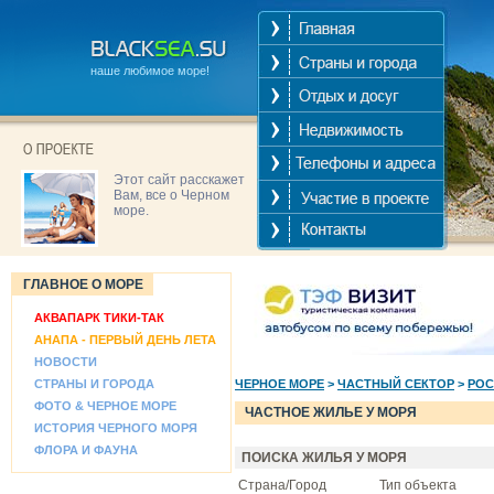
наше любимое море!
Этот сайт расскажет
Вам, все о Черном
море.
ГЛАВНОЕ О МОРЕ
АКВАПАРК ТИКИ-ТАК
АНАПА - ПЕРВЫЙ ДЕНЬ ЛЕТА
НОВОСТИ
СТРАНЫ И ГОРОДА
ЧЕРНОЕ МОРЕ
>
ЧАСТНЫЙ СЕКТОР
>
РОС
ФОТО & ЧЕРНОЕ МОРЕ
ЧАСТНОЕ ЖИЛЬЕ У МОРЯ
ИСТОРИЯ ЧЕРНОГО МОРЯ
ФЛОРА И ФАУНА
ПОИСКА ЖИЛЬЯ У МОРЯ
Страна/Город
Тип объекта