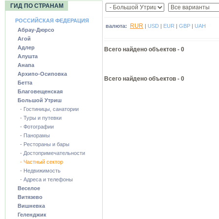
ГИД ПО СТРАНАМ
РОССИЙСКАЯ ФЕДЕРАЦИЯ
RUR
валюта:
|
USD
|
EUR
|
GBP
|
UAH
Абрау-Дюрсо
Агой
Адлер
Всего найдено объектов -
0
Алушта
Анапа
Архипо-Осиповка
Всего найдено объектов - 0
Бетта
Благовещенская
Большой Утриш
- Гостиницы, санатории
- Туры и путевки
- Фотографии
- Панорамы
- Рестораны и бары
- Достопримечательности
- Частный сектор
- Недвижимость
- Адреса и телефоны
Веселое
Витязево
Вишневка
Геленджик