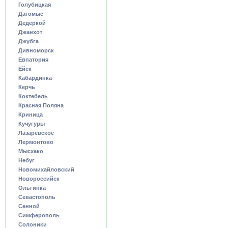
Голубицкая
Дагомыс
Дедеркой
Джанхот
Джубга
Дивноморск
Евпатория
Ейск
Кабардинка
Керчь
Коктебель
Красная Поляна
Криница
Кучугуры
Лазаревское
Лермонтово
Мысхако
Небуг
Новомихайловский
Новороссийск
Ольгинка
Севастополь
Сенной
Симферополь
Солоники