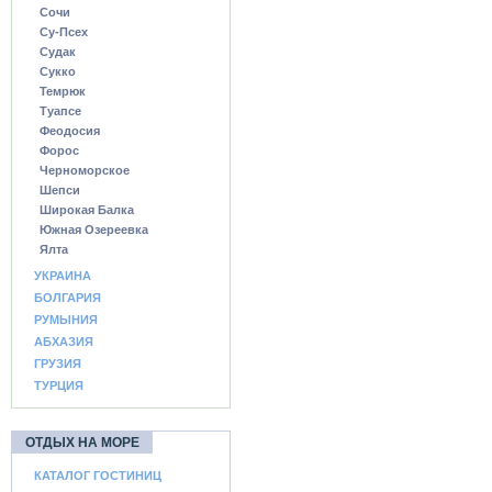
Сочи
Су-Псех
Судак
Сукко
Темрюк
Туапсе
Феодосия
Форос
Черноморское
Шепси
Широкая Балка
Южная Озереевка
Ялта
УКРАИНА
БОЛГАРИЯ
РУМЫНИЯ
АБХАЗИЯ
ГРУЗИЯ
ТУРЦИЯ
ОТДЫХ НА МОРЕ
КАТАЛОГ ГОСТИНИЦ