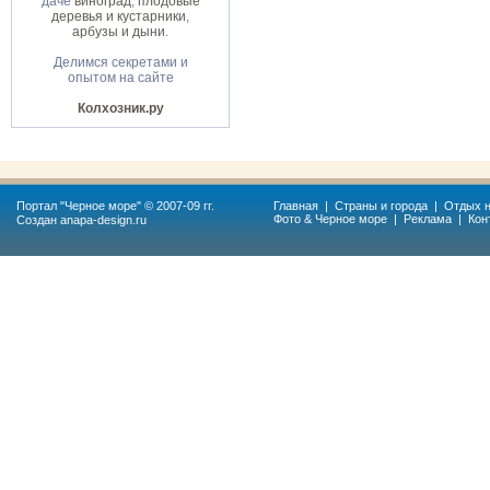
даче
виноград
,
плодовые
деревья и кустарники
,
арбузы и дыни
.
Делимся секретами и
опытом на сайте
Колхозник.ру
Портал "
Черное море
" © 2007-09 гг.
Главная
|
Страны и города
|
Отдых н
Фото & Черное море
|
Реклама
|
Кон
Создан
anapa-design.ru