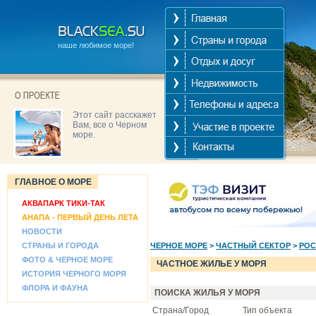
наше любимое море!
Этот сайт расскажет
Вам, все о Черном
море.
ГЛАВНОЕ О МОРЕ
АКВАПАРК ТИКИ-ТАК
АНАПА - ПЕРВЫЙ ДЕНЬ ЛЕТА
НОВОСТИ
СТРАНЫ И ГОРОДА
ЧЕРНОЕ МОРЕ
>
ЧАСТНЫЙ СЕКТОР
>
РОС
ФОТО & ЧЕРНОЕ МОРЕ
ЧАСТНОЕ ЖИЛЬЕ У МОРЯ
ИСТОРИЯ ЧЕРНОГО МОРЯ
ФЛОРА И ФАУНА
ПОИСКА ЖИЛЬЯ У МОРЯ
Страна/Город
Тип объекта