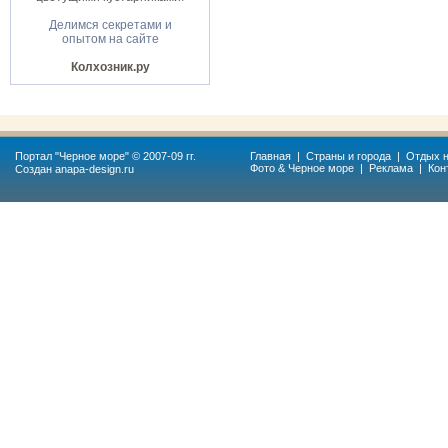
Делимся секретами и
опытом на сайте
Колхозник.ру
Портал "
Черное море
" © 2007-09 гг.
Главная
|
Страны и города
|
Отдых н
Фото & Черное море
|
Реклама
|
Кон
Создан
anapa-design.ru