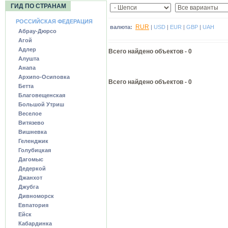
ГИД ПО СТРАНАМ
РОССИЙСКАЯ ФЕДЕРАЦИЯ
RUR
валюта:
|
USD
|
EUR
|
GBP
|
UAH
Абрау-Дюрсо
Агой
Адлер
Всего найдено объектов -
0
Алушта
Анапа
Архипо-Осиповка
Всего найдено объектов - 0
Бетта
Благовещенская
Большой Утриш
Веселое
Витязево
Вишневка
Геленджик
Голубицкая
Дагомыс
Дедеркой
Джанхот
Джубга
Дивноморск
Евпатория
Ейск
Кабардинка