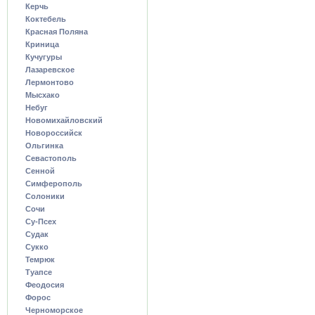
Керчь
Коктебель
Красная Поляна
Криница
Кучугуры
Лазаревское
Лермонтово
Мысхако
Небуг
Новомихайловский
Новороссийск
Ольгинка
Севастополь
Сенной
Симферополь
Солоники
Сочи
Су-Псех
Судак
Сукко
Темрюк
Туапсе
Феодосия
Форос
Черноморское