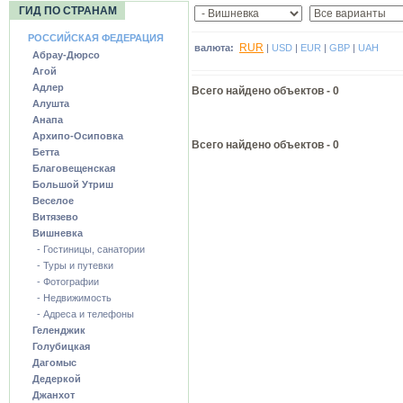
ГИД ПО СТРАНАМ
РОССИЙСКАЯ ФЕДЕРАЦИЯ
RUR
валюта:
|
USD
|
EUR
|
GBP
|
UAH
Абрау-Дюрсо
Агой
Адлер
Всего найдено объектов -
0
Алушта
Анапа
Архипо-Осиповка
Всего найдено объектов - 0
Бетта
Благовещенская
Большой Утриш
Веселое
Витязево
Вишневка
- Гостиницы, санатории
- Туры и путевки
- Фотографии
- Недвижимость
- Адреса и телефоны
Геленджик
Голубицкая
Дагомыс
Дедеркой
Джанхот