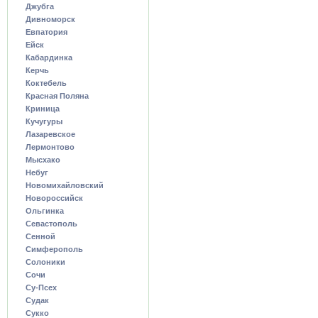
Джубга
Дивноморск
Евпатория
Ейск
Кабардинка
Керчь
Коктебель
Красная Поляна
Криница
Кучугуры
Лазаревское
Лермонтово
Мысхако
Небуг
Новомихайловский
Новороссийск
Ольгинка
Севастополь
Сенной
Симферополь
Солоники
Сочи
Су-Псех
Судак
Сукко