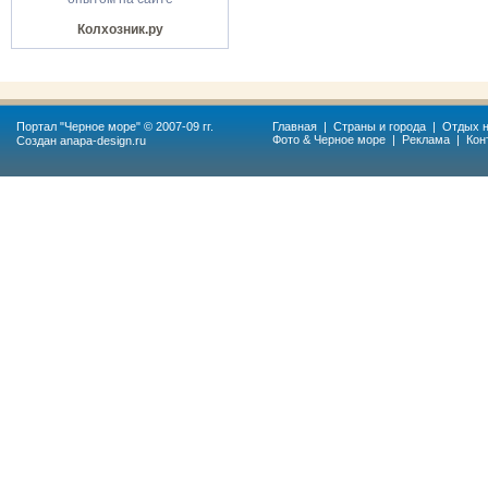
Колхозник.ру
Портал "
Черное море
" © 2007-09 гг.
Главная
|
Страны и города
|
Отдых н
Фото & Черное море
|
Реклама
|
Кон
Создан
anapa-design.ru