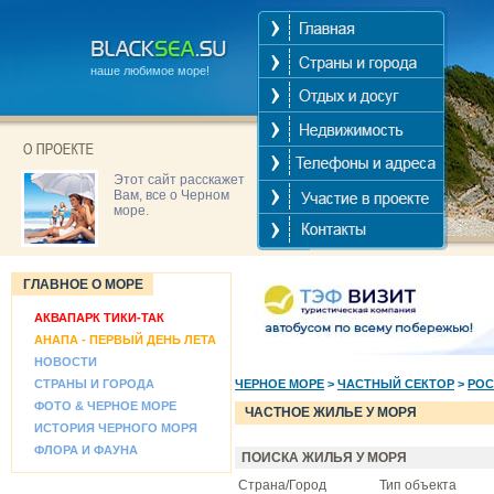
наше любимое море!
Этот сайт расскажет
Вам, все о Черном
море.
ГЛАВНОЕ О МОРЕ
АКВАПАРК ТИКИ-ТАК
АНАПА - ПЕРВЫЙ ДЕНЬ ЛЕТА
НОВОСТИ
СТРАНЫ И ГОРОДА
ЧЕРНОЕ МОРЕ
>
ЧАСТНЫЙ СЕКТОР
>
РОС
ФОТО & ЧЕРНОЕ МОРЕ
ЧАСТНОЕ ЖИЛЬЕ У МОРЯ
ИСТОРИЯ ЧЕРНОГО МОРЯ
ФЛОРА И ФАУНА
ПОИСКА ЖИЛЬЯ У МОРЯ
Страна/Город
Тип объекта