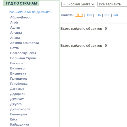
ГИД ПО СТРАНАМ
РОССИЙСКАЯ ФЕДЕРАЦИЯ
RUR
валюта:
|
USD
|
EUR
|
GBP
|
UAH
Абрау-Дюрсо
Агой
Адлер
Всего найдено объектов -
0
Алушта
Анапа
Архипо-Осиповка
Всего найдено объектов - 0
Бетта
Благовещенская
Большой Утриш
Веселое
Витязево
Вишневка
Геленджик
Голубицкая
Дагомыс
Дедеркой
Джанхот
Джубга
Дивноморск
Евпатория
Ейск
Кабардинка