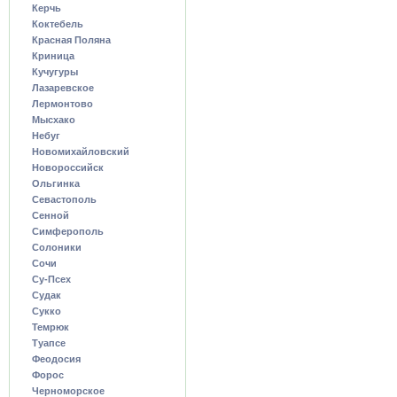
Керчь
Коктебель
Красная Поляна
Криница
Кучугуры
Лазаревское
Лермонтово
Мысхако
Небуг
Новомихайловский
Новороссийск
Ольгинка
Севастополь
Сенной
Симферополь
Солоники
Сочи
Су-Псех
Судак
Сукко
Темрюк
Туапсе
Феодосия
Форос
Черноморское