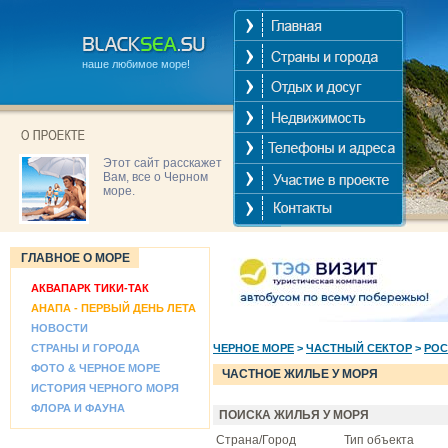
наше любимое море!
Этот сайт расскажет
Вам, все о Черном
море.
ГЛАВНОЕ О МОРЕ
АКВАПАРК ТИКИ-ТАК
АНАПА - ПЕРВЫЙ ДЕНЬ ЛЕТА
НОВОСТИ
СТРАНЫ И ГОРОДА
ЧЕРНОЕ МОРЕ
>
ЧАСТНЫЙ СЕКТОР
>
РОС
ФОТО & ЧЕРНОЕ МОРЕ
ЧАСТНОЕ ЖИЛЬЕ У МОРЯ
ИСТОРИЯ ЧЕРНОГО МОРЯ
ФЛОРА И ФАУНА
ПОИСКА ЖИЛЬЯ У МОРЯ
Страна/Город
Тип объекта