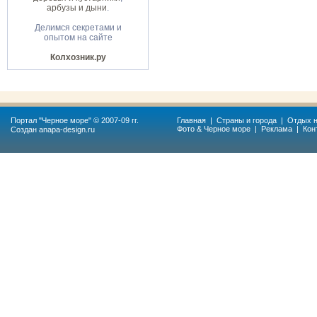
арбузы и дыни
.
Делимся секретами и
опытом на сайте
Колхозник.ру
Портал "
Черное море
" © 2007-09 гг.
Главная
|
Страны и города
|
Отдых н
Фото & Черное море
|
Реклама
|
Кон
Создан
anapa-design.ru