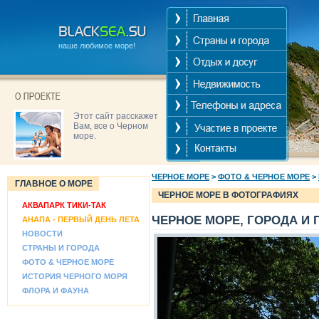
наше любимое море!
Этот сайт расскажет
Вам, все о Черном
море.
ЧЕРНОЕ МОРЕ
>
ФОТО & ЧЕРНОЕ МОРЕ
>
ГЛАВНОЕ О МОРЕ
ЧЕРНОЕ МОРЕ В ФОТОГРАФИЯХ
АКВАПАРК ТИКИ-ТАК
ЧЕРНОЕ МОРЕ, ГОРОДА И 
АНАПА - ПЕРВЫЙ ДЕНЬ ЛЕТА
НОВОСТИ
СТРАНЫ И ГОРОДА
ФОТО & ЧЕРНОЕ МОРЕ
ИСТОРИЯ ЧЕРНОГО МОРЯ
ФЛОРА И ФАУНА