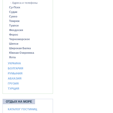
- Адреса и телефоны
Су-Псех
Судак
Сукко
Темрюк
Туапсе
Феодосия
Форос
Черноморское
Шепси
Широкая Балка
Южная Озереевка
Ялта
УКРАИНА
БОЛГАРИЯ
РУМЫНИЯ
АБХАЗИЯ
ГРУЗИЯ
ТУРЦИЯ
ОТДЫХ НА МОРЕ
КАТАЛОГ ГОСТИНИЦ