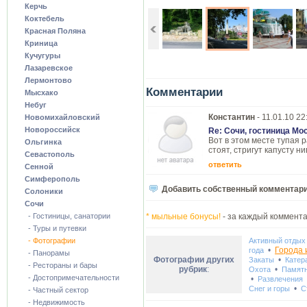
Керчь
Коктебель
Красная Поляна
Криница
Кучугуры
Лазаревское
Лермонтово
Комментарии
Мысхако
Небуг
Константин
- 11.01.10 22
Новомихайловский
Новороссийск
Re: Сочи, гостиница Мо
Вот в этом месте тупая 
Ольгинка
стоят, стригут капусту н
Севастополь
ответить
Сенной
Симферополь
Добавить собственный комментар
Солоники
Сочи
- Гостиницы, санатории
* мыльные бонусы!
- за каждый коммента
- Туры и путевки
- Фотографии
Активный отдых
•
Города 
года
- Панорамы
Фотографии других
•
Закаты
Катер
- Рестораны и бары
рубрик
:
•
Охота
Памят
- Достопримечательности
•
Развлечения
•
Снег и горы
С
- Частный сектор
- Недвижимость