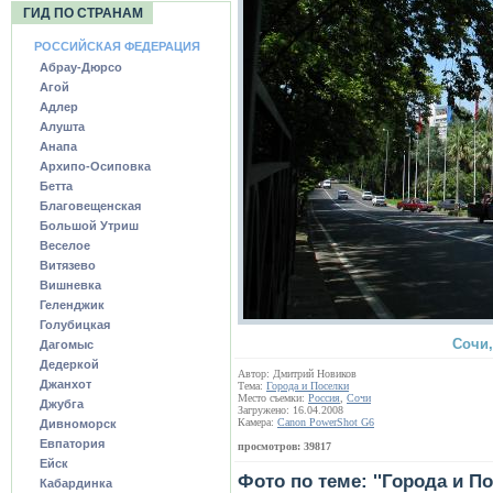
ГИД ПО СТРАНАМ
РОССИЙСКАЯ ФЕДЕРАЦИЯ
Абрау-Дюрсо
Агой
Адлер
Алушта
Анапа
Архипо-Осиповка
Бетта
Благовещенская
Большой Утриш
Веселое
Витязево
Вишневка
Геленджик
Голубицкая
Сочи,
Дагомыс
Дедеркой
Автор: Дмитрий Новиков
Джанхот
Тема:
Города и Поселки
Место съемки:
Россия
,
Сочи
Джубга
Загружено: 16.04.2008
Камера:
Canon PowerShot G6
Дивноморск
Евпатория
просмотров: 39817
Ейск
Фото по теме: ''Города и По
Кабардинка