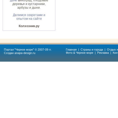
даче
виноград
,
плодовые
деревья и кустарники
,
арбузы и дыни
.
Делимся секретами и
опытом на сайте
Колхозник.ру
Портал "
Черное море
" © 2007-09 гг.
Главная
|
Страны и города
|
Отдых н
Фото & Черное море
|
Реклама
|
Кон
Создан
anapa-design.ru