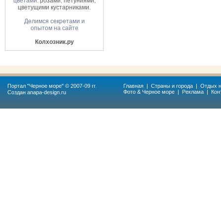
цветами:
розами
,
петуниями
,
цветущими кустарниками
.
Делимся секретами и
опытом на сайте
Колхозник.ру
Портал "
Черное море
" © 2007-09 гг.
Главная
|
Страны и города
|
Отдых н
Фото & Черное море
|
Реклама
|
Кон
Создан
anapa-design.ru