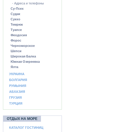
- Адреса и телефоны
Су-Псех
Судак
Сукко
Темрюк
Туапсе
Феодосия
Форос
Черноморское
Шепси
Широкая Балка
Южная Озереевка
Ялта
УКРАИНА
БОЛГАРИЯ
РУМЫНИЯ
АБХАЗИЯ
ГРУЗИЯ
ТУРЦИЯ
ОТДЫХ НА МОРЕ
КАТАЛОГ ГОСТИНИЦ