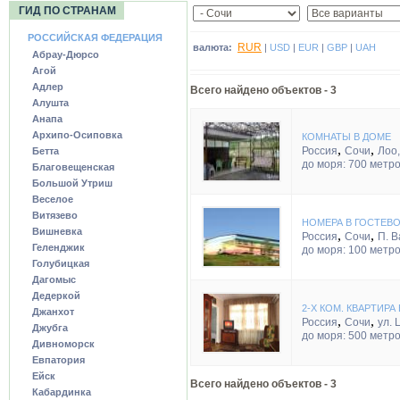
ГИД ПО СТРАНАМ
РОССИЙСКАЯ ФЕДЕРАЦИЯ
RUR
валюта:
|
USD
|
EUR
|
GBP
|
UAH
Абрау-Дюрсо
Агой
Адлер
Всего найдено объектов -
3
Алушта
Анапа
Архипо-Осиповка
КОМНАТЫ В ДОМЕ
,
,
Россия
Сочи
Лоо,
Бетта
до моря: 700 метр
Благовещенская
Большой Утриш
Веселое
Витязево
НОМЕРА В ГОСТЕВО
Вишневка
,
,
Россия
Сочи
П. 
Геленджик
до моря: 100 метр
Голубицкая
Дагомыс
Дедеркой
2-Х КОМ. КВАРТИР
Джанхот
,
,
Россия
Сочи
ул. 
Джубга
до моря: 500 метр
Дивноморск
Евпатория
Ейск
Всего найдено объектов - 3
Кабардинка