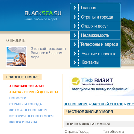
наше любимое море!
Этот сайт расскажет
Вам, все о Черном
море.
ГЛАВНОЕ О МОРЕ
АКВАПАРК ТИКИ-ТАК
АНАПА - ПЕРВЫЙ ДЕНЬ ЛЕТА
НОВОСТИ
СТРАНЫ И ГОРОДА
ЧЕРНОЕ МОРЕ
>
ЧАСТНЫЙ СЕКТОР
>
РОС
ФОТО & ЧЕРНОЕ МОРЕ
ЧАСТНОЕ ЖИЛЬЕ У МОРЯ
ИСТОРИЯ ЧЕРНОГО МОРЯ
ФЛОРА И ФАУНА
ПОИСКА ЖИЛЬЯ У МОРЯ
Страна/Город
Тип объекта