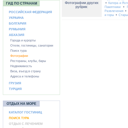
Фотографии других
•
Катера и Ях
ГИД ПО СТРАНАМ
рубрик
:
•
Памятники
Развлечения
РОССИЙСКАЯ ФЕДЕРАЦИЯ
•
и горы
Стары
УКРАИНА
БОЛГАРИЯ
РУМЫНИЯ
АБХАЗИЯ
Города и курорты
Отели, гостиницы, санатории
Поиск тура
Фотографии
Рестораны, клубы, бары
Недвижимость
Виза, въезд в страну
Адреса и телефоны
ГРУЗИЯ
ТУРЦИЯ
ОТДЫХ НА МОРЕ
КАТАЛОГ ГОСТИНИЦ
ПОИСК ТУРА
ОТДЫХ С ЛЕЧЕНИЕМ