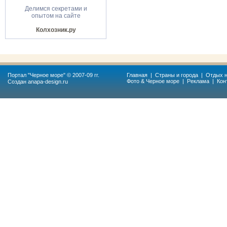
Делимся секретами и
опытом на сайте
Колхозник.ру
Портал "
Черное море
" © 2007-09 гг.
Главная
|
Страны и города
|
Отдых н
Фото & Черное море
|
Реклама
|
Кон
Создан
anapa-design.ru