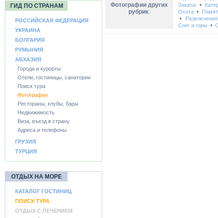
Фотографии других
•
Закаты
Кате
ГИД ПО СТРАНАМ
рубрик
:
•
Охота
Памят
•
Развлечения
РОССИЙСКАЯ ФЕДЕРАЦИЯ
•
Снег и горы
С
УКРАИНА
БОЛГАРИЯ
РУМЫНИЯ
АБХАЗИЯ
Города и курорты
Отели, гостиницы, санатории
Поиск тура
Фотографии
Рестораны, клубы, бары
Недвижимость
Виза, въезд в страну
Адреса и телефоны
ГРУЗИЯ
ТУРЦИЯ
ОТДЫХ НА МОРЕ
КАТАЛОГ ГОСТИНИЦ
ПОИСК ТУРА
ОТДЫХ С ЛЕЧЕНИЕМ