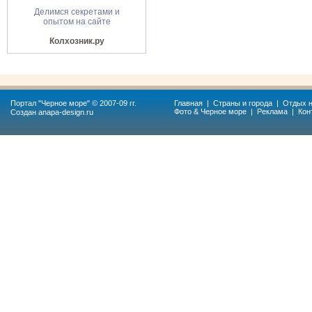
Делимся секретами и
опытом на сайте
Колхозник.ру
Портал "
Черное море
" © 2007-09 гг.
Главная
|
Страны и города
|
Отдых н
Фото & Черное море
|
Реклама
|
Кон
Создан
anapa-design.ru