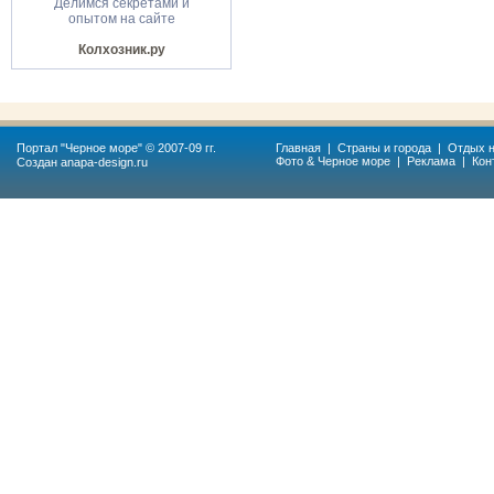
Делимся секретами и
опытом на сайте
Колхозник.ру
Портал "
Черное море
" © 2007-09 гг.
Главная
|
Страны и города
|
Отдых н
Фото & Черное море
|
Реклама
|
Кон
Создан
anapa-design.ru