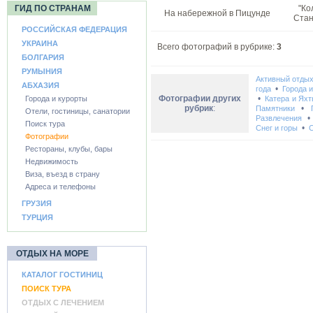
ГИД ПО СТРАНАМ
"Ко
На набережной в Пицунде
Стан
РОССИЙСКАЯ ФЕДЕРАЦИЯ
УКРАИНА
Всего фотографий в рубрике:
3
БОЛГАРИЯ
РУМЫНИЯ
Активный отды
АБХАЗИЯ
•
года
Города 
Фотографии других
•
Города и курорты
Катера и Ях
рубрик
:
•
Памятники
Отели, гостиницы, санатории
Развлечения
Поиск тура
•
Снег и горы
С
Фотографии
Рестораны, клубы, бары
Недвижимость
Виза, въезд в страну
Адреса и телефоны
ГРУЗИЯ
ТУРЦИЯ
ОТДЫХ НА МОРЕ
КАТАЛОГ ГОСТИНИЦ
ПОИСК ТУРА
ОТДЫХ С ЛЕЧЕНИЕМ