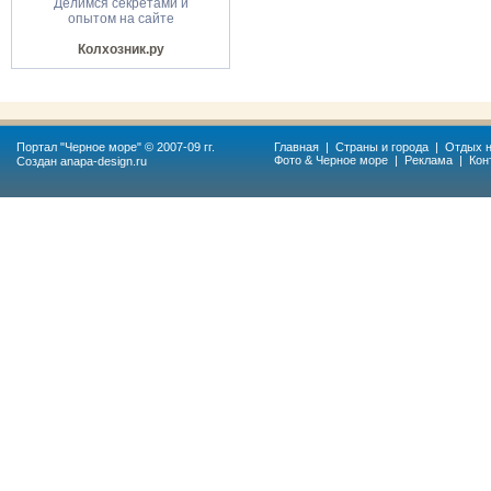
Делимся секретами и
опытом на сайте
Колхозник.ру
Портал "
Черное море
" © 2007-09 гг.
Главная
|
Страны и города
|
Отдых н
Фото & Черное море
|
Реклама
|
Кон
Создан
anapa-design.ru