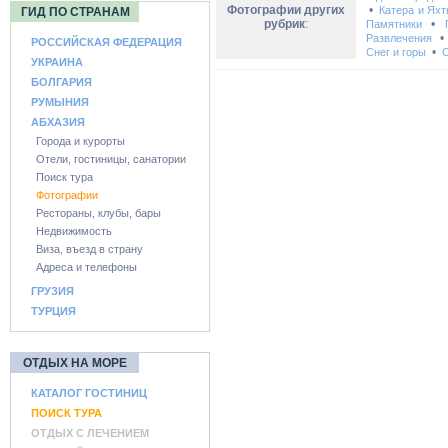
Фотографии других
•
Катера и Ях
ГИД ПО СТРАНАМ
рубрик
:
•
Памятники
Развлечения
РОССИЙСКАЯ ФЕДЕРАЦИЯ
•
Снег и горы
С
УКРАИНА
БОЛГАРИЯ
РУМЫНИЯ
АБХАЗИЯ
Города и курорты
Отели, гостиницы, санатории
Поиск тура
Фотографии
Рестораны, клубы, бары
Недвижимость
Виза, въезд в страну
Адреса и телефоны
ГРУЗИЯ
ТУРЦИЯ
ОТДЫХ НА МОРЕ
КАТАЛОГ ГОСТИНИЦ
ПОИСК ТУРА
ОТДЫХ С ЛЕЧЕНИЕМ