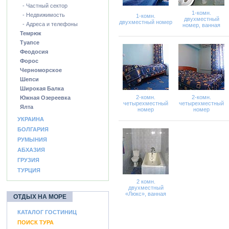
- Частный сектор
1-комн.
- Недвижимость
1-комн.
двухместный
двухместный номер
- Адреса и телефоны
номер, ванная
Темрюк
Туапсе
Феодосия
Форос
Черноморское
Шепси
Широкая Балка
2-комн.
2-комн.
Южная Озереевка
четырехместный
четырехместный
Ялта
номер
номер
УКРАИНА
БОЛГАРИЯ
РУМЫНИЯ
АБХАЗИЯ
ГРУЗИЯ
ТУРЦИЯ
2 комн.
двухместный
«Люкс», ванная
ОТДЫХ НА МОРЕ
КАТАЛОГ ГОСТИНИЦ
ПОИСК ТУРА