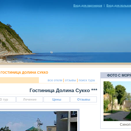
Вход для партнеров
|
Вход для пользо
>
ГОСТИНИЦА ДОЛИНА СУККО
ФОТО С МОР
|
|
все отели
отзывы
поиск тура
Гостиница Долина Сукко ***
D тур
Лечение
Цены
Отзывы
Синоп,