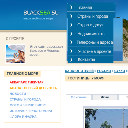
наше любимое море!
Этот сайт расскажет
Вам, все о Черном
море.
КАТАЛОГ ОТЕЛЕЙ
>
РОССИЯ
>
СУККО
ГЛАВНОЕ О МОРЕ
ГОСТИНИЦЫ У МОРЯ
АКВАПАРК ТИКИ-ТАК
АНАПА - ПЕРВЫЙ ДЕНЬ ЛЕТА
НОВОСТИ
Описание
Фото
3
СТРАНЫ И ГОРОДА
ФОТО & ЧЕРНОЕ МОРЕ
ИСТОРИЯ ЧЕРНОГО МОРЯ
ФЛОРА И ФАУНА