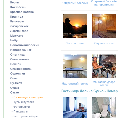
Открытый бассейн
Керчь
Открытый бассейн
на территории
Коктебель
Красная Поляна
Криница
Кучугуры
Лазаревское
Лермонтово
Мысхако
Небуг
Закат в отеле
Сауна в отеле
Новомихайловский
Новороссийск
Ольгинка
Севастополь
Сенной
Симферополь
Солоники
Сочи
Мангал во дворе
Су-Псех
Настольный теннис
отеля
Судак
Гостиница Долина Сукко - Номе
Сукко
- Гостиницы, санатории
- Туры и путевки
- Фотографии
- Панорамы
- Рестораны и бары