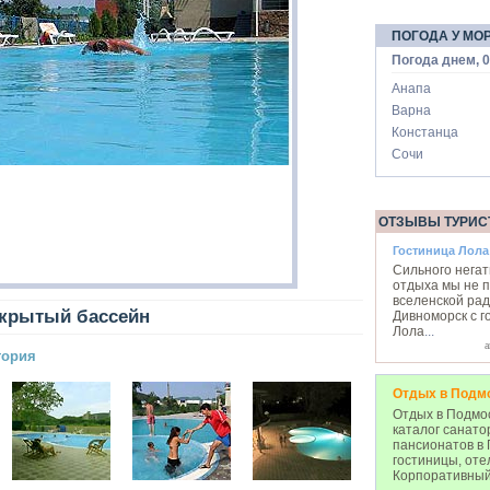
ПОГОДА У МО
Погода днем, 0
Анапа
Варна
Констанца
Сочи
ОТЗЫВЫ ТУРИС
Гостиница Лола
Сильного негат
отдыха мы не п
вселенской ра
крытый бассейн
Дивноморск с г
Лола
...
а
тория
Отдых в Подм
Отдых в Подмос
каталог санато
пансионатов в 
гостиницы, оте
Корпоративный