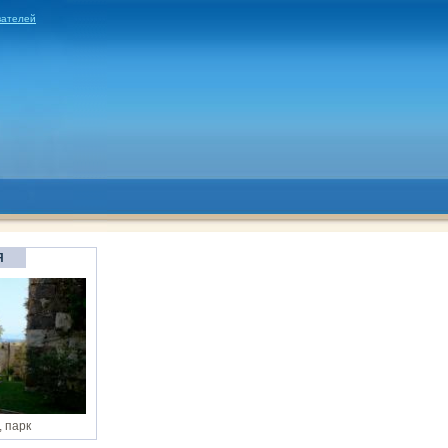
вателей
Я
 парк