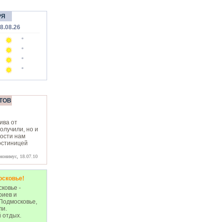
РЯ
8.08.26
°
°
°
°
ТОВ
ива от
олучили, но и
дости нам
остиницей
нонимус, 18.07.10
осковье!
ковье -
риев и
Подмосковье,
ли.
 отдых.