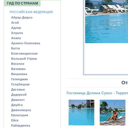
ГИД ПО СТРАНАМ
РОССИЙСКАЯ ФЕДЕРАЦИЯ
Абрау-Дюрсо
Агой
Адлер
Алушта
Анапа
Архипо-Осиповка
Бетта
Благовещенская
Большой Утриш
Веселое
Витязево
Вишневка
Геленджик
От
Голубицкая
Дагомыс
Гостиница Долина Сукко - Терри
Дедеркой
Джанхот
Джубга
Дивноморск
Евпатория
Ейск
Кабардинка