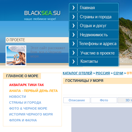
наше любимое море!
Этот сайт расскажет
Вам, все о Черном
море.
КАТАЛОГ ОТЕЛЕЙ
>
РОССИЯ
>
СОЧИ
>
ОТ
ГЛАВНОЕ О МОРЕ
ГОСТИНИЦЫ У МОРЯ
АКВАПАРК ТИКИ-ТАК
АНАПА - ПЕРВЫЙ ДЕНЬ ЛЕТА
НОВОСТИ
Описание
Фото
3D 
СТРАНЫ И ГОРОДА
ФОТО & ЧЕРНОЕ МОРЕ
ИСТОРИЯ ЧЕРНОГО МОРЯ
ФЛОРА И ФАУНА