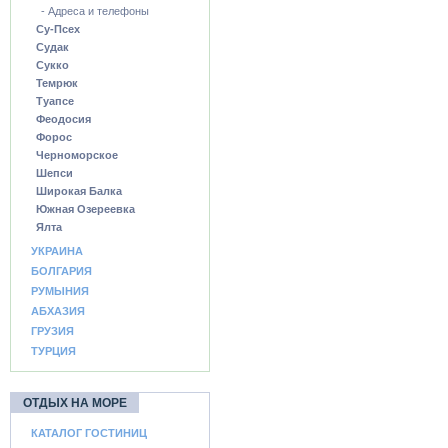
- Адреса и телефоны
Су-Псех
Судак
Сукко
Темрюк
Туапсе
Феодосия
Форос
Черноморское
Шепси
Широкая Балка
Южная Озереевка
Ялта
УКРАИНА
БОЛГАРИЯ
РУМЫНИЯ
АБХАЗИЯ
ГРУЗИЯ
ТУРЦИЯ
ОТДЫХ НА МОРЕ
КАТАЛОГ ГОСТИНИЦ