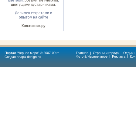
цветами:
розами
,
петуниями
,
цветущими кустарниками
.
Делимся секретами и
опытом на сайте
Колхозник.ру
Портал "
Черное море
" © 2007-09 гг.
Главная
|
Страны и города
|
Отдых н
Фото & Черное море
|
Реклама
|
Кон
Создан
anapa-design.ru