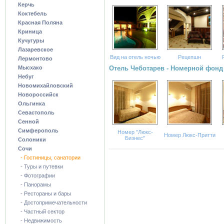
Керчь
Коктебель
Красная Поляна
Криница
Кучугуры
Лазаревское
Вид на отель ночью
Рецепшн
Лермонтово
Мысхако
Отель Чеботарев - Номерной фонд
Небуг
Новомихайловский
Новороссийск
Ольгинка
Севастополь
Сенной
Симферополь
Номер "Люкс-
Номер Люкс-Притти
Бизнес"
Солоники
Сочи
- Гостиницы, санатории
- Туры и путевки
- Фотографии
- Панорамы
- Рестораны и бары
- Достопримечательности
- Частный сектор
- Недвижимость