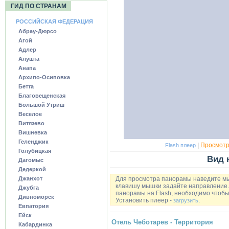
ГИД ПО СТРАНАМ
РОССИЙСКАЯ ФЕДЕРАЦИЯ
Абрау-Дюрсо
Агой
Адлер
Алушта
Анапа
Архипо-Осиповка
Бетта
Благовещенская
Большой Утриш
Веселое
Витязево
Вишневка
Геленджик
|
Просмотр
Flash плеер
Голубицкая
Вид 
Дагомыс
Дедеркой
Джанхот
Для просмотра панорамы наведите м
клавишу мышки задайте направление. 
Джубга
панорамы на Flash, необходимо чтобы 
Дивноморск
Установить плеер -
.
загрузить
Евпатория
Ейск
Отель Чеботарев - Территория
Кабардинка