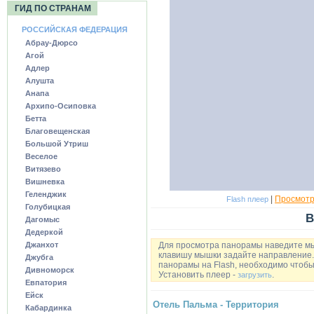
ГИД ПО СТРАНАМ
РОССИЙСКАЯ ФЕДЕРАЦИЯ
Абрау-Дюрсо
Агой
Адлер
Алушта
Анапа
Архипо-Осиповка
Бетта
Благовещенская
Большой Утриш
Веселое
Витязево
Вишневка
Геленджик
|
Просмотр
Flash плеер
Голубицкая
В
Дагомыс
Дедеркой
Джанхот
Для просмотра панорамы наведите м
клавишу мышки задайте направление. 
Джубга
панорамы на Flash, необходимо чтобы 
Дивноморск
Установить плеер -
.
загрузить
Евпатория
Ейск
Отель Пальма - Территория
Кабардинка