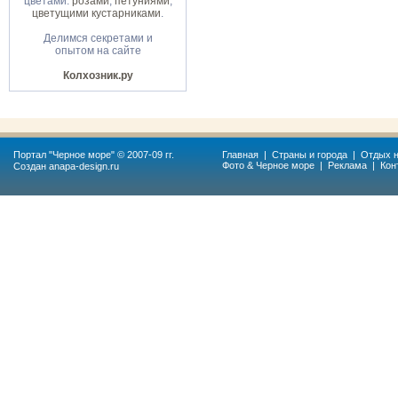
цветами:
розами
,
петуниями
,
цветущими кустарниками
.
Делимся секретами и
опытом на сайте
Колхозник.ру
Портал "
Черное море
" © 2007-09 гг.
Главная
|
Страны и города
|
Отдых н
Фото & Черное море
|
Реклама
|
Кон
Создан
anapa-design.ru