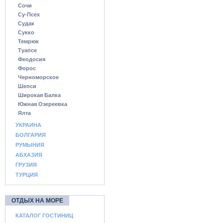
Сочи
Су-Псех
Судак
Сукко
Темрюк
Туапсе
Феодосия
Форос
Черноморское
Шепси
Широкая Балка
Южная Озереевка
Ялта
УКРАИНА
БОЛГАРИЯ
РУМЫНИЯ
АБХАЗИЯ
ГРУЗИЯ
ТУРЦИЯ
ОТДЫХ НА МОРЕ
КАТАЛОГ ГОСТИНИЦ