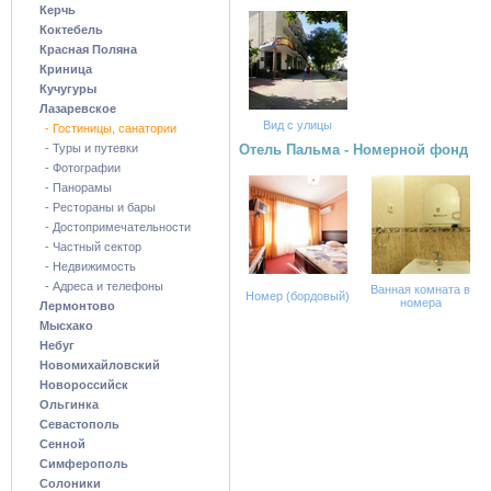
Керчь
Коктебель
Красная Поляна
Криница
Кучугуры
Лазаревское
Вид с улицы
- Гостиницы, санатории
- Туры и путевки
Отель Пальма - Номерной фонд
- Фотографии
- Панорамы
- Рестораны и бары
- Достопримечательности
- Частный сектор
- Недвижимость
- Адреса и телефоны
Ванная комната в
Номер (бордовый)
номера
Лермонтово
Мысхако
Небуг
Новомихайловский
Новороссийск
Ольгинка
Севастополь
Сенной
Симферополь
Солоники