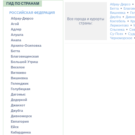
ГИД ПО СТРАНАМ
Абрау-Дюрсо
•
Бетта
Благов
•
РОССИЙСКАЯ ФЕДЕРАЦИЯ
Вишневка
Ге
•
Джубга
Дивно
Абрау-Дюрсо
Все города и курорты
•
Коктебель
Кр
страны:
Агой
•
Лермонтово
Адлер
•
Ольгинка
Сев
•
Су-Псех
Суд
Алушта
Черноморское
Анапа
Архипо-Осиповка
Бетта
Благовещенская
Большой Утриш
Веселое
Витязево
Вишневка
Геленджик
Голубицкая
Дагомыс
Дедеркой
Джанхот
Джубга
Дивноморск
Евпатория
Ейск
Кабардинка