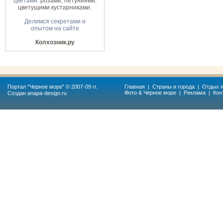
цветами:
розами
,
петуниями
,
цветущими кустарниками
.
Делимся секретами и
опытом на сайте
Колхозник.ру
Портал "
Черное море
" © 2007-09 гг.
Главная
|
Страны и города
|
Отдых н
Фото & Черное море
|
Реклама
|
Кон
Создан
anapa-design.ru