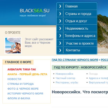
наше любимое море!
Этот сайт расскажет
Вам, все о Черном
море.
ГИД ПО СТРАНАМ ЧЕРНОГО МОРЯ
>
РОС
ГЛАВНОЕ О МОРЕ
ГИД ПО КУРОРТУ -
НОВОРОССИЙСК
АКВАПАРК ТИКИ-ТАК
•
•
Новороссийск
Погода
АНАПА - ПЕРВЫЙ ДЕНЬ ЛЕТА
•
•
Частный сектор
Адреса и теле
НОВОСТИ
•
•
Рестораны, клубы
Виртуальный т
СТРАНЫ И ГОРОДА
ФОТО & ЧЕРНОЕ МОРЕ
Новороссийск. Что посмотр
ИСТОРИЯ ЧЕРНОГО МОРЯ
ФЛОРА И ФАУНА