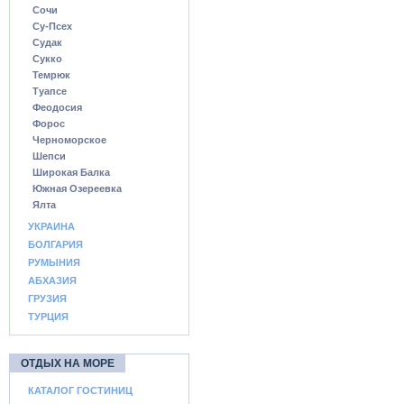
Сочи
Су-Псех
Судак
Сукко
Темрюк
Туапсе
Феодосия
Форос
Черноморское
Шепси
Широкая Балка
Южная Озереевка
Ялта
УКРАИНА
БОЛГАРИЯ
РУМЫНИЯ
АБХАЗИЯ
ГРУЗИЯ
ТУРЦИЯ
ОТДЫХ НА МОРЕ
КАТАЛОГ ГОСТИНИЦ