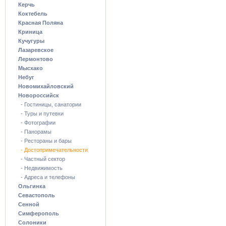
Керчь
Коктебель
Красная Поляна
Криница
Кучугуры
Лазаревское
Лермонтово
Мысхако
Небуг
Новомихайловский
Новороссийск
- Гостиницы, санатории
- Туры и путевки
- Фотографии
- Панорамы
- Рестораны и бары
- Достопримечательности
- Частный сектор
- Недвижимость
- Адреса и телефоны
Ольгинка
Севастополь
Сенной
Симферополь
Солоники