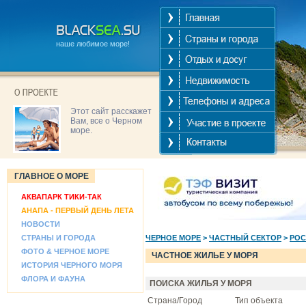
наше любимое море!
Этот сайт расскажет
Вам, все о Черном
море.
ГЛАВНОЕ О МОРЕ
АКВАПАРК ТИКИ-ТАК
АНАПА - ПЕРВЫЙ ДЕНЬ ЛЕТА
НОВОСТИ
СТРАНЫ И ГОРОДА
ЧЕРНОЕ МОРЕ
>
ЧАСТНЫЙ СЕКТОР
>
РОС
ФОТО & ЧЕРНОЕ МОРЕ
ЧАСТНОЕ ЖИЛЬЕ У МОРЯ
ИСТОРИЯ ЧЕРНОГО МОРЯ
ФЛОРА И ФАУНА
ПОИСКА ЖИЛЬЯ У МОРЯ
Страна/Город
Тип объекта