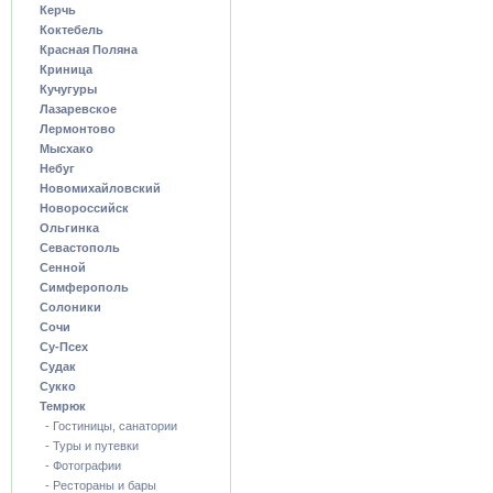
Керчь
Коктебель
Красная Поляна
Криница
Кучугуры
Лазаревское
Лермонтово
Мысхако
Небуг
Новомихайловский
Новороссийск
Ольгинка
Севастополь
Сенной
Симферополь
Солоники
Сочи
Су-Псех
Судак
Сукко
Темрюк
- Гостиницы, санатории
- Туры и путевки
- Фотографии
- Рестораны и бары