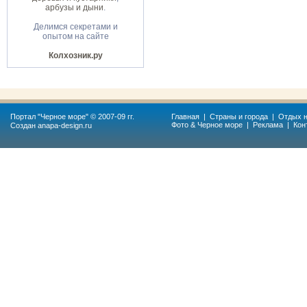
арбузы и дыни
.
Делимся секретами и
опытом на сайте
Колхозник.ру
Портал "
Черное море
" © 2007-09 гг.
Главная
|
Страны и города
|
Отдых н
Фото & Черное море
|
Реклама
|
Кон
Создан
anapa-design.ru