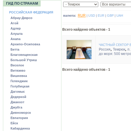
ГИД ПО СТРАНАМ
РОССИЙСКАЯ ФЕДЕРАЦИЯ
RUR
валюта:
|
USD
|
EUR
|
GBP
|
UAH
Абрау-Дюрсо
Агой
Адлер
Всего найдено объектов -
1
Алушта
Анапа
Архипо-Осиповка
ЧАСТНЫЙ СЕКТОР 
,
,
Россия
Темрюк
п.
Бетта
до моря: 500 метр
Благовещенская
Большой Утриш
Веселое
Всего найдено объектов - 1
Витязево
Вишневка
Геленджик
Голубицкая
Дагомыс
Дедеркой
Джанхот
Джубга
Дивноморск
Евпатория
Ейск
Кабардинка