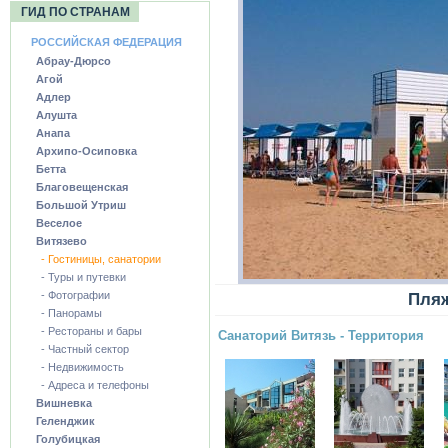
ГИД ПО СТРАНАМ
РОССИЙСКАЯ ФЕДЕРАЦИЯ
Абрау-Дюрсо
Агой
Адлер
Алушта
Анапа
Архипо-Осиповка
Бетта
Благовещенская
Большой Утриш
Веселое
Витязево
- Гостиницы, санатории
- Туры и путевки
- Фотографии
Пляж
- Панорамы
- Рестораны и бары
Санаторий Витязь - Территория
- Частный сектор
- Недвижимость
- Адреса и телефоны
Вишневка
Геленджик
Голубицкая