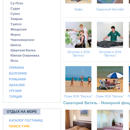
Су-Псех
Судак
Кафе
Закрытый бассейн
Сукко
Темрюк
Туапсе
Феодосия
Форос
Черноморское
Шепси
Широкая Балка
Лечение в ЛОК
Лечение в ЛОК
Южная Озереевка
"Витязь"
"Витязь"
Ялта
УКРАИНА
БОЛГАРИЯ
РУМЫНИЯ
АБХАЗИЯ
ГРУЗИЯ
Пляж ЛОК "Витязь"
Пляж ЛОК "Витязь"
П
ТУРЦИЯ
Санаторий Витязь - Номерной фон
ОТДЫХ НА МОРЕ
КАТАЛОГ ГОСТИНИЦ
ПОИСК ТУРА