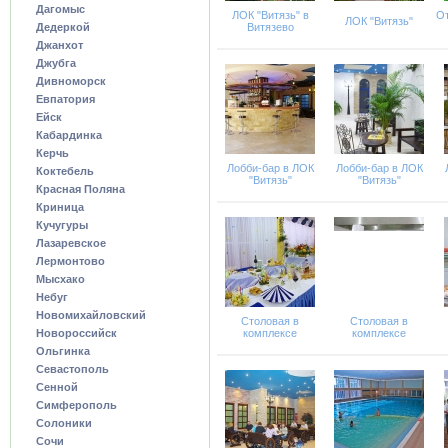
Дагомыс
ЛОК "Витязь" в
От
ЛОК "Витязь"
Дедеркой
Витязево
Джанхот
Джубга
Дивноморск
Евпатория
Ейск
Кабардинка
Керчь
Лобби-бар в ЛОК
Лобби-бар в ЛОК
Коктебель
"Витязь"
"Витязь"
Красная Поляна
Криница
Кучугуры
Лазаревское
Лермонтово
Мысхако
Небуг
Новомихайловский
Столовая в
Столовая в
Новороссийск
комплексе
комплексе
Ольгинка
Севастополь
Сенной
Симферополь
Солоники
Сочи