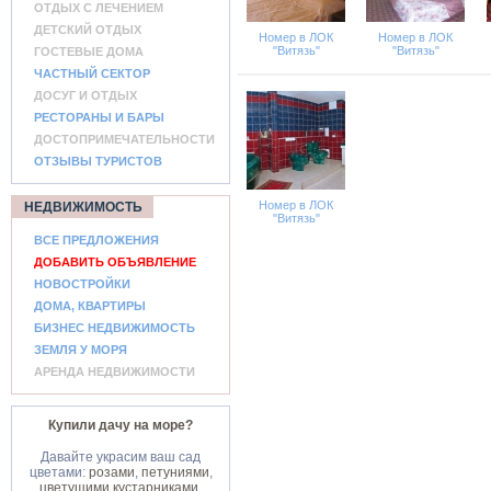
ОТДЫХ С ЛЕЧЕНИЕМ
ДЕТСКИЙ ОТДЫХ
Номер в ЛОК
Номер в ЛОК
"Витязь"
"Витязь"
ГОСТЕВЫЕ ДОМА
ЧАСТНЫЙ СЕКТОР
ДОСУГ И ОТДЫХ
РЕСТОРАНЫ И БАРЫ
ДОСТОПРИМЕЧАТЕЛЬНОСТИ
ОТЗЫВЫ ТУРИСТОВ
Номер в ЛОК
НЕДВИЖИМОСТЬ
"Витязь"
ВСЕ ПРЕДЛОЖЕНИЯ
ДОБАВИТЬ ОБЪЯВЛЕНИЕ
НОВОСТРОЙКИ
ДОМА, КВАРТИРЫ
БИЗНЕС НЕДВИЖИМОСТЬ
ЗЕМЛЯ У МОРЯ
АРЕНДА НЕДВИЖИМОСТИ
Купили дачу на море?
Давайте украсим ваш сад
цветами:
розами
,
петуниями
,
цветущими кустарниками
.