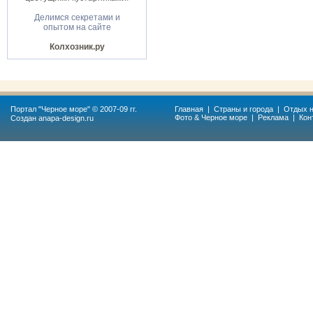
Делимся секретами и
опытом на сайте
Колхозник.ру
Портал "
Черное море
" © 2007-09 гг.
Главная
|
Страны и города
|
Отдых н
Фото & Черное море
|
Реклама
|
Кон
Создан
anapa-design.ru