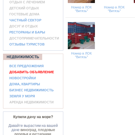
ОТДЫХ С ЛЕЧЕНИЕМ
Номер в ЛОК
Номер в ЛОК
ДЕТСКИЙ ОТДЫХ
"Витязь"
"Витязь"
ГОСТЕВЫЕ ДОМА
ЧАСТНЫЙ СЕКТОР
ДОСУГ И ОТДЫХ
РЕСТОРАНЫ И БАРЫ
ДОСТОПРИМЕЧАТЕЛЬНОСТИ
ОТЗЫВЫ ТУРИСТОВ
Номер в ЛОК
НЕДВИЖИМОСТЬ
"Витязь"
ВСЕ ПРЕДЛОЖЕНИЯ
ДОБАВИТЬ ОБЪЯВЛЕНИЕ
НОВОСТРОЙКИ
ДОМА, КВАРТИРЫ
БИЗНЕС НЕДВИЖИМОСТЬ
ЗЕМЛЯ У МОРЯ
АРЕНДА НЕДВИЖИМОСТИ
Купили дачу на море?
Давайте вырастим на вашей
даче
виноград
,
плодовые
деревья и кустарники
,