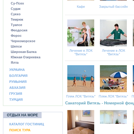
Су-Псех
Кафе
Закрытый бассейн
Судак
Сукко
Темрюк
Туапсе
Феодосия
Форос
Черноморское
Шепси
Лечение в ЛОК
Лечение в ЛОК
Широкая Балка
"Витязь"
"Витязь"
Южная Озереевка
Ялта
УКРАИНА
БОЛГАРИЯ
РУМЫНИЯ
АБХАЗИЯ
ГРУЗИЯ
Пляж ЛОК "Витязь"
Пляж ЛОК "Витязь"
П
ТУРЦИЯ
Санаторий Витязь - Номерной фон
ОТДЫХ НА МОРЕ
КАТАЛОГ ГОСТИНИЦ
ПОИСК ТУРА