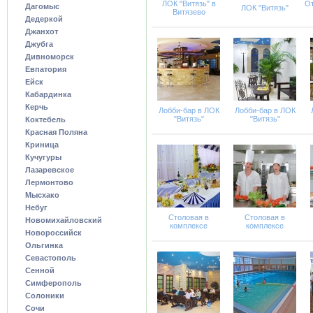
ЛОК "Витязь" в
От
Дагомыс
ЛОК "Витязь"
Витязево
Дедеркой
Джанхот
Джубга
Дивноморск
Евпатория
Ейск
Кабардинка
Керчь
Лобби-бар в ЛОК
Лобби-бар в ЛОК
"Витязь"
"Витязь"
Коктебель
Красная Поляна
Криница
Кучугуры
Лазаревское
Лермонтово
Мысхако
Небуг
Столовая в
Столовая в
Новомихайловский
комплексе
комплексе
Новороссийск
Ольгинка
Севастополь
Сенной
Симферополь
Солоники
Сочи