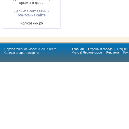
арбузы и дыни
.
Делимся секретами и
опытом на сайте
Колхозник.ру
Портал "
Черное море
" © 2007-09 гг.
Главная
|
Страны и города
|
Отдых н
Фото & Черное море
|
Реклама
|
Кон
Создан
anapa-design.ru