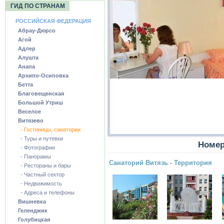
ГИД ПО СТРАНАМ
РОССИЙСКАЯ ФЕДЕРАЦИЯ
Абрау-Дюрсо
Агой
Адлер
Алушта
Анапа
Архипо-Осиповка
Бетта
Благовещенская
Большой Утриш
Веселое
Витязево
- Гостиницы, санатории
- Туры и путевки
Номер
- Фотографии
- Панорамы
Санаторий Витязь - Территория
- Рестораны и бары
- Частный сектор
- Недвижимость
- Адреса и телефоны
Вишневка
Геленджик
Голубицкая