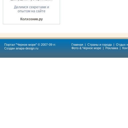
Делимся секретами и
опытом на сайте
Колхозник.ру
Портал "
Черное море
" © 2007-09 гг.
Главная
|
Страны и города
|
Отдых н
Фото & Черное море
|
Реклама
|
Кон
Создан
anapa-design.ru