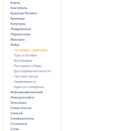
Керчь
Коктебель
Красная Поляна
Криница
Кучугуры
Лазаревское
Лермонтово
Мысхако
Небуг
- Гостиницы, санатории
- Туры и путевки
- Фотографии
- Рестораны и бары
- Достопримечательности
- Частный сектор
- Недвижимость
- Адреса и телефоны
Новомихайловский
Новороссийск
Ольгинка
Севастополь
Сенной
Симферополь
Солоники
Сочи