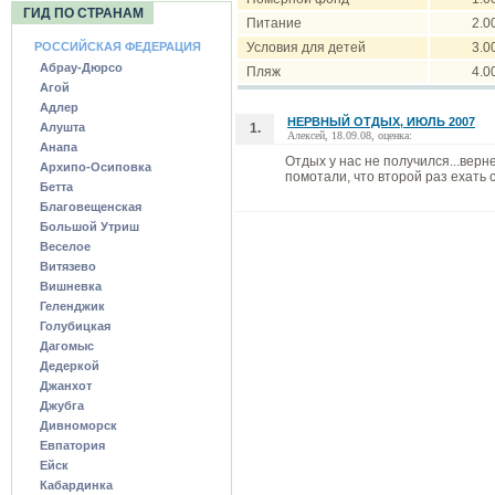
ГИД ПО СТРАНАМ
Питание
2.0
РОССИЙСКАЯ ФЕДЕРАЦИЯ
Условия для детей
3.0
Абрау-Дюрсо
Пляж
4.0
Агой
Адлер
НЕРВНЫЙ ОТДЫХ, ИЮЛЬ 2007
Алушта
1.
Алексей, 18.09.08, оценка:
Анапа
Отдых у нас не получился...верн
Архипо-Осиповка
помотали, что второй раз ехать с
Бетта
Благовещенская
Большой Утриш
Веселое
Витязево
Вишневка
Геленджик
Голубицкая
Дагомыс
Дедеркой
Джанхот
Джубга
Дивноморск
Евпатория
Ейск
Кабардинка