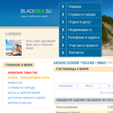
наше любимое море!
Этот сайт расскажет
Вам, все о Черном
море.
КАТАЛОГ ОТЕЛЕЙ
>
РОССИЯ
>
НЕБУГ
>
К
ГЛАВНОЕ О МОРЕ
ГОСТИНИЦЫ У МОРЯ
АКВАПАРК ТИКИ-ТАК
АНАПА - ПЕРВЫЙ ДЕНЬ ЛЕТА
НОВОСТИ
Описание
Фото
3D 
СТРАНЫ И ГОРОДА
Все отзы
ФОТО & ЧЕРНОЕ МОРЕ
ИСТОРИЯ ЧЕРНОГО МОРЯ
СВОДНАЯ ОЦЕНКА ОБЪЕКТА НА О
ФЛОРА И ФАУНА
Расположение
5.0
Номерной фонд
1.0