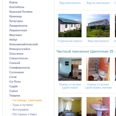
Керчь
Вид пансионата
Вид на пансионат
О
Коктебель
Красная Поляна
Криница
Кучугуры
Лазаревское
Лермонтово
Мысхако
Небуг
Отдельный корпус
Вид пансионата
Х
Новомихайловский
Новороссийск
Частный пансионат Цветочная 25 
Ольгинка
Севастополь
Сенной
Симферополь
Солоники
Сочи
Су-Псех
Номер со всеми
Номер со всеми
Судак
удобствами
удобствами, ванная
Сукко
Темрюк
- Гостиницы, санатории
- Туры и путевки
- Фотографии
- Рестораны и бары