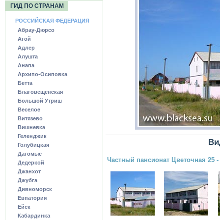
ГИД ПО СТРАНАМ
РОССИЙСКАЯ ФЕДЕРАЦИЯ
Абрау-Дюрсо
Агой
Адлер
Алушта
Анапа
Архипо-Осиповка
Бетта
Благовещенская
Большой Утриш
Веселое
Витязево
Вишневка
Геленджик
Ви
Голубицкая
Дагомыс
Частный пансионат Цветочная 25 -
Дедеркой
Джанхот
Джубга
Дивноморск
Евпатория
Ейск
Кабардинка