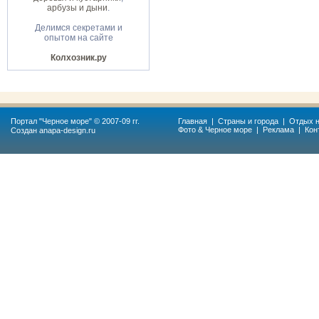
арбузы и дыни
.
Делимся секретами и
опытом на сайте
Колхозник.ру
Портал "
Черное море
" © 2007-09 гг.
Главная
|
Страны и города
|
Отдых н
Фото & Черное море
|
Реклама
|
Кон
Создан
anapa-design.ru