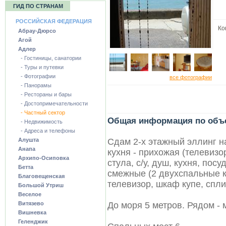
ГИД ПО СТРАНАМ
РОССИЙСКАЯ ФЕДЕРАЦИЯ
Кон
Абрау-Дюрсо
Агой
Адлер
- Гостиницы, санатории
- Туры и путевки
- Фотографии
все фотографии
- Панорамы
- Рестораны и бары
- Достопримечательности
- Частный сектор
Общая информация по объ
- Недвижимость
- Адреса и телефоны
Алушта
Сдам 2-х этажный эллинг н
Анапа
кухня - прихожая (телевизо
Архипо-Осиповка
стула, с/у, душ, кухня, пос
Бетта
смежные (2 двухспальные к
Благовещенская
телевизор, шкаф купе, спли
Большой Утриш
Веселое
Витязево
До моря 5 метров. Рядом - м
Вишневка
Геленджик