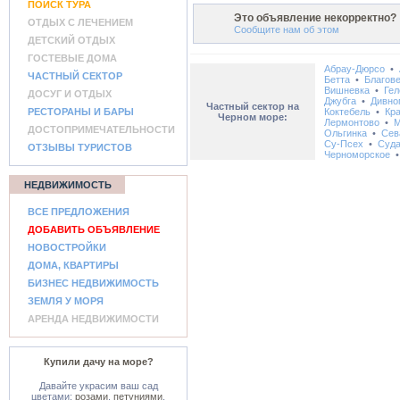
ПОИСК ТУРА
Это объявление некорректно?
ОТДЫХ С ЛЕЧЕНИЕМ
Сообщите нам об этом
ДЕТСКИЙ ОТДЫХ
ГОСТЕВЫЕ ДОМА
Абрау-Дюрсо
•
ЧАСТНЫЙ СЕКТОР
Бетта
•
Благов
Вишневка
•
Гел
ДОСУГ И ОТДЫХ
Джубга
•
Дивно
Частный сектор на
РЕСТОРАНЫ И БАРЫ
Коктебель
•
Кр
Черном море:
Лермонтово
•
М
ДОСТОПРИМЕЧАТЕЛЬНОСТИ
Ольгинка
•
Сев
Су-Псех
•
Суда
ОТЗЫВЫ ТУРИСТОВ
Черноморское
НЕДВИЖИМОСТЬ
ВСЕ ПРЕДЛОЖЕНИЯ
ДОБАВИТЬ ОБЪЯВЛЕНИЕ
НОВОСТРОЙКИ
ДОМА, КВАРТИРЫ
БИЗНЕС НЕДВИЖИМОСТЬ
ЗЕМЛЯ У МОРЯ
АРЕНДА НЕДВИЖИМОСТИ
Купили дачу на море?
Давайте украсим ваш сад
цветами:
розами
,
петуниями
,