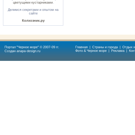
цветущими кустарниками
.
Делимся секретами и опытом на
сайте
Колхозник.ру
Портал "
Черное море
" © 2007-09 гг.
Главная
|
Страны и города
|
Отдых н
Фото & Черное море
|
Реклама
|
Кон
Создан
anapa-design.ru