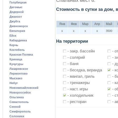
Спальных мест 6.
Голубицкая
Дагомыс
Стоимость в сутки за дом, 
Дедеркой
Джанхот
Джубга
Янв
Фев
Мар
Апр
Май
Дивноморск
Евпатория
х
х
х
х
3500
Ейск
Кабардинка
На территории
Керчь
Коктебель
- закр. бассейн
- о
Красная Поляна
- солярий
- з
Криница
- баня
- 
Кучугуры
Лазаревское
- беседка, веранда
- 
Лермонтово
- мангал, гриль
- 
Мысхако
- тренажеры
- к
Небуг
Новомихайловский
- наст. игры
- о
Новороссийск
- холодильник
- с
Ольгинка
- ресторан
- а
Севастополь
Сенной
Симферополь
Солоники