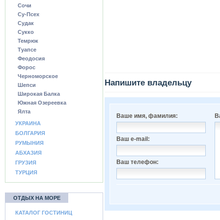
Сочи
Су-Псех
Судак
Сукко
Темрюк
Туапсе
Феодосия
Форос
Черноморское
Напишите владельцу
Шепси
Широкая Балка
Южная Озереевка
Ялта
Ваше имя, фамилия:
В
УКРАИНА
БОЛГАРИЯ
Ваш e-mail:
РУМЫНИЯ
АБХАЗИЯ
Ваш телефон:
ГРУЗИЯ
ТУРЦИЯ
ОТДЫХ НА МОРЕ
КАТАЛОГ ГОСТИНИЦ